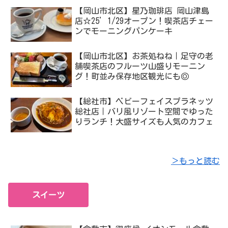
【岡山市北区】星乃珈琲店 岡山津島
店☆25’1/29オープン！喫茶店チェー
ンでモーニングパンケーキ
【岡山市北区】お茶処ねね｜足守の老
舗喫茶店のフルーツ山盛りモーニン
グ！町並み保存地区観光にも◎
【総社市】ベビーフェイスプラネッツ
総社店｜バリ風リゾート空間でゆった
りランチ！大盛サイズも人気のカフェ
＞もっと読む
スイーツ