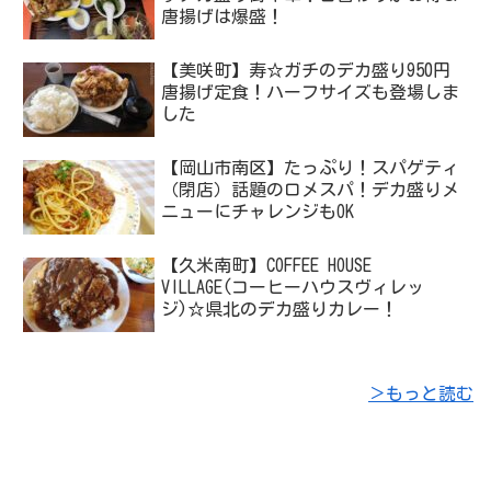
唐揚げは爆盛！
【美咲町】寿☆ガチのデカ盛り950円
唐揚げ定食！ハーフサイズも登場しま
した
【岡山市南区】たっぷり！スパゲティ
（閉店）話題のロメスパ！デカ盛りメ
ニューにチャレンジもOK
【久米南町】COFFEE HOUSE
VILLAGE(コーヒーハウスヴィレッ
ジ)☆県北のデカ盛りカレー！
＞もっと読む