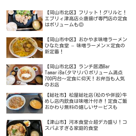
【岡山市北区】フリット！グリルと！
エブリィ津高店☆唐揚げ専門店の定食
はボリュームも◎
【岡山市中区】おかやま味噌ラーメン
ひなた食堂 – 味噌ラーメン×定食の
新定番！
【岡山市北区】ランチ居酒Bar
TamariBa(タマリバ)ボリューム満点
700円台～定食に仰天！お弁当も人気
のお店
【総社市】松屋総社店(松のや併設)牛
めし店内飲食は味噌汁付き！定食ご飯
おかわり無料の嬉しいサービスも
【津山市】河本食堂☆超デカ盛り！コ
スパよすぎる家庭的食堂