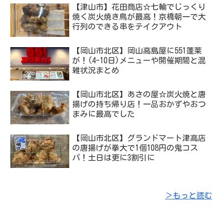
【津山市】花田商店☆七輪でじっくり
焼く炭火焼き鳥が最高！京橋朝一で大
行列のできる串をテイクアウト
【岡山市北区】岡山高島屋に551蓬莱
が！(4-10日)メニューや開催期間と混
雑状況まとめ
【岡山市北区】あさの屋☆炭火焼と唐
揚げの持ち帰り店！一品おかずやおつ
まみに最高でした
【岡山市北区】グランドマート津高店
の唐揚げが拳大で1個108円の鬼コス
パ！土日は更に3割引に
＞もっと読む