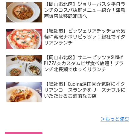
【岡山市北区】ジョリーパスタ平日ラ
ンチのコスパ抜群メニュー紹介！津島
西坂店は移転OPENへ
【総社市】ピッツェリアチッチョ☆気
軽に薪窯ナポリピッツァ！総社でイタ
リアンランチ
【岡山市北区】サニーピッツァSUNNY
PIZZA☆カスタムピザ食べ放題！ブラ
ンチ北長瀬でゆっくりランチ
【総社市】Cucina湯田園☆気軽にイタ
リアンコースランチをリーズナブルに
いただけるお洒落なお店
＞もっと読む