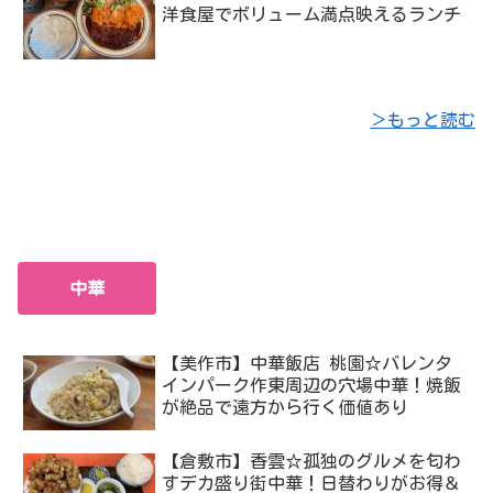
洋食屋でボリューム満点映えるランチ
＞もっと読む
中華
【美作市】中華飯店 桃園☆バレンタ
インパーク作東周辺の穴場中華！焼飯
が絶品で遠方から行く価値あり
【倉敷市】香雲☆孤独のグルメを匂わ
すデカ盛り街中華！日替わりがお得＆