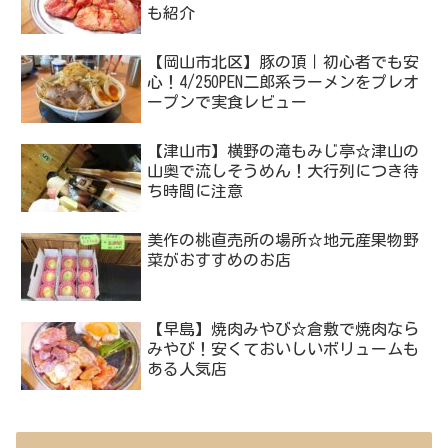
も紹介
【岡山市北区】豚の頂｜初心者でも安
心！4/25OPEN二郎系ラーメンをプレオ
ープンで実食レビュー
【津山市】横野の滝もみじ亭☆津山の
山奥で流しそうめん！大行列につき待
ち時間に注意
美作の桃直売所の場所☆地元産果物野
菜がおすすめのお店
【早島】焼肉みやび☆倉敷で焼肉なら
みやび！安くておいしいボリュームも
ある人気店