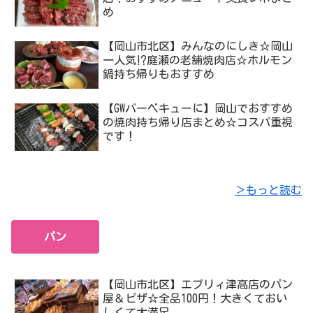
め
【岡山市北区】みんなのにしき☆岡山
一人気⁉庭瀬の老舗焼肉店☆ホルモン
鍋持ち帰りもおすすめ
【GWバーベキューに】岡山でおすすめ
の焼肉持ち帰り店まとめ☆コスパ重視
です！
＞もっと読む
パン
【岡山市北区】エブリィ津高店のパン
屋＆ピザ☆全品100円！大きくておい
しくて大満足