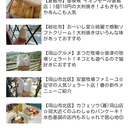
【倉敷市】御座候 イオンモール倉敷
店｜1個110円の大判焼き！よもぎもち
やあんこも人気
【総社市】おーいし堂☆綺麗で感動ソ
フトクリーム！大判焼きはいろんな味
があっておすすめ
【岡山グルメ】まつだ牧場☆御津の牧
場ジェラート！ネコとも遊べるので猫
好きにおすすめ
【岡山市北区】安富牧場ファミーユ☆
足守の人気ジェラート店！春の新作メ
ニューご紹介
【岡山市北区】カフェソウ(蒼)岡山店
☆岡大近くのふわしゅわパンケーキ！
水色基調の店内もおしゃれで居心地◎