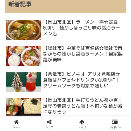
新着記事
【岡山市北区】ラーメン一喜☆定食
800円！懐かしほっこり味の醤油ラー
メン店
【総社市】中華そば吉備路☆総社で昔
ながらの懐かし醤油ラーメン！自家製
麺が美味！
【倉敷市】ピノキオ アリオ倉敷店☆
食後はパフェやドリンクが200円に！
クリームソーダも対象で嬉しい
【岡山市北区】手打ちうどんあかぎ｜
足守の老舗うどん店！不揃いな麺が癖
になりそう
【岡山市北区】小紫☆マヨラーメンが
ホーム
シェア
トップ
サイドバー