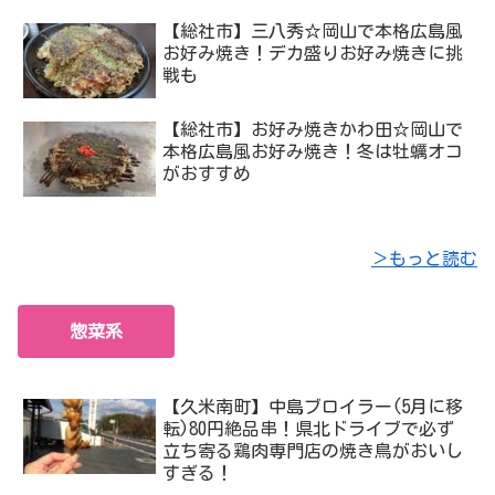
【総社市】三八秀☆岡山で本格広島風
お好み焼き！デカ盛りお好み焼きに挑
戦も
【総社市】お好み焼きかわ田☆岡山で
本格広島風お好み焼き！冬は牡蠣オコ
がおすすめ
＞もっと読む
惣菜系
【久米南町】中島ブロイラー(5月に移
転)80円絶品串！県北ドライブで必ず
立ち寄る鶏肉専門店の焼き鳥がおいし
すぎる！