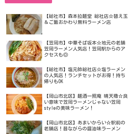
【総社市】森本拉麺堂 総社店☆替え玉
＆ご飯おかわり無料ラーメン店
【笠岡市】中華そば坂本☆地元の老舗
笠岡ラーメン人気店！笠岡駅からのア
クセスも◎
【総社市】塩元帥総社店☆塩ラーメン
の人気店！ランチセットがお得！持ち
帰りもOK
【岡山市北区】麺酒一照庵 晴天櫓☆良
い意味で笠岡ラーメンじゃない笠岡
styleの美味ラーメン！
【岡山市北区】あまいからい☆駅前の
老舗店！昔ながらの醤油味ラーメン