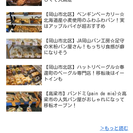
【岡山市北区】ペンギンベーカリー☆
北海道産小麦使用のふわふわパン！実
はアップルパイが超おすすめ
【岡山市北区】JA岡山パン工房☆足守
の米粉パン屋さん！もっちり食感が癖
になりそう
【岡山市北区】ハットリベーグル☆奉
還町のベーグル専門店！移転後はイー
トインも
【高梁市】パンドミ(pain de mie)☆高
梁市の人気パン屋がおしゃれになって
移転オープン！
＞もっと読む