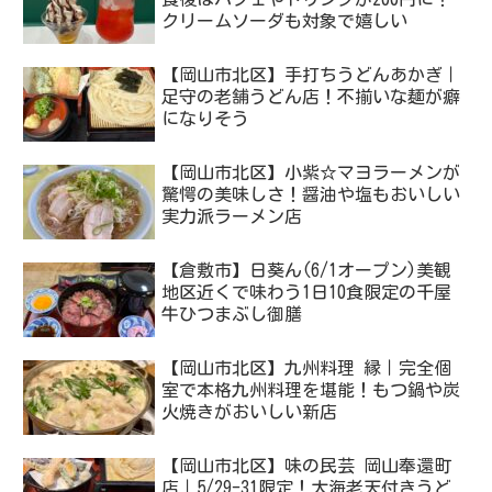
クリームソーダも対象で嬉しい
【岡山市北区】手打ちうどんあかぎ｜
足守の老舗うどん店！不揃いな麺が癖
になりそう
【岡山市北区】小紫☆マヨラーメンが
驚愕の美味しさ！醤油や塩もおいしい
実力派ラーメン店
【倉敷市】日葵ん(6/1オープン)美観
地区近くで味わう1日10食限定の千屋
牛ひつまぶし御膳
【岡山市北区】九州料理 縁｜完全個
室で本格九州料理を堪能！もつ鍋や炭
火焼きがおいしい新店
【岡山市北区】味の民芸 岡山奉還町
店｜5/29-31限定！大海老天付きうど