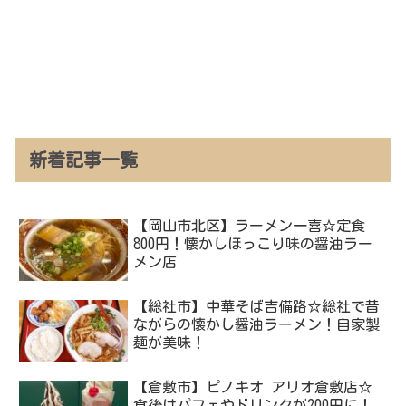
新着記事一覧
【岡山市北区】ラーメン一喜☆定食
800円！懐かしほっこり味の醤油ラー
メン店
【総社市】中華そば吉備路☆総社で昔
ながらの懐かし醤油ラーメン！自家製
麺が美味！
【倉敷市】ピノキオ アリオ倉敷店☆
食後はパフェやドリンクが200円に！