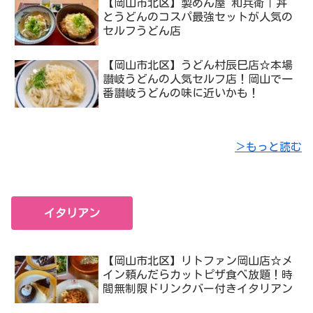
【岡山市北区】製めん屋 和兵衛｜丼
とうどんのコスパ最強セットが人気の
セルフうどん店
【岡山市北区】うどん村辰巳店☆本場
讃岐うどんの人気セルフ店！岡山で一
番讃岐うどんの味に近いかも！
＞もっと読む
イタリアン
【岡山市北区】リトファン岡山店☆メ
イン頼んだらカットピザ食べ放題！時
間無制限ドリンクバー付きイタリアン