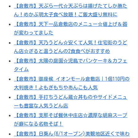
【倉敷市】天ぷら一代☆天ぷらは揚げたてしか勝た
ん！めかぶ明太子食べ放題！ご飯大盛り無料に
【倉敷市】天下一品倉敷店のメニュー☆値上げ＆器
が変わってました
【倉敷市】天乃うどん☆安くて人気！住宅街のうど
ん店☆ざると温うどんの2食食べがおすすめ
【倉敷市】太陽の庭園☆児島でパンケーキ＆カフェ
タイム
【倉敷市】御座候 イオンモール倉敷店｜1個110円の
大判焼き！よもぎもちやあんこも人気
【倉敷市】手打ちうどん蔵☆丼ものやサイドメニュ
ーも豊富な人気うどん店
【倉敷市】支那そば餐休中庄店☆濃厚な胡麻スープ
が癖になる名物そば！
【倉敷市】日葵ん(6/1オープン)美観地区近くで味わ