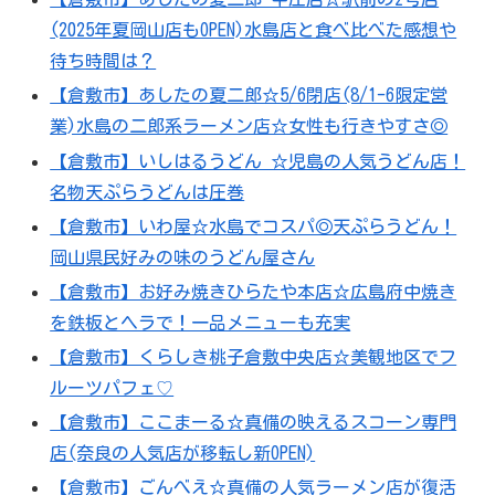
(2025年夏岡山店もOPEN)水島店と食べ比べた感想や
待ち時間は？
【倉敷市】あしたの夏二郎☆5/6閉店(8/1-6限定営
業)水島の二郎系ラーメン店☆女性も行きやすさ◎
【倉敷市】いしはるうどん ☆児島の人気うどん店！
名物天ぷらうどんは圧巻
【倉敷市】いわ屋☆水島でコスパ◎天ぷらうどん！
岡山県民好みの味のうどん屋さん
【倉敷市】お好み焼きひらたや本店☆広島府中焼き
を鉄板とヘラで！一品メニューも充実
【倉敷市】くらしき桃子倉敷中央店☆美観地区でフ
ルーツパフェ♡
【倉敷市】ここまーる☆真備の映えるスコーン専門
店(奈良の人気店が移転し新OPEN)
【倉敷市】ごんべえ☆真備の人気ラーメン店が復活