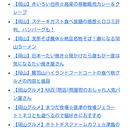
【岡山】きいろい台所☆高梁の移動販売カレー＆ク
レープ
【岡山】ステーキガスト食べ放題の感想☆口コミ評
判、ハンバーグも！
【岡山】支那そば餐休☆絶品名物そば！癖になる岡
山ラーメン
【岡山】日本一たい焼き☆見かけたら誰もが一度は
気になるたい焼き屋さん
【岡山】鷲羽山ハイランドフードコートの食べ物グ
ルメの内容と値段
【岡山グルメ】KAZE(閉店)問屋町のおしゃれ人気パ
ン屋さん
【岡山グルメ】まつだ牧場☆御津の牧場ジェラー
ト！ネコとも遊べるので猫好きにおすすめ
【岡山グルメ】ホトトギスファームカフェ☆津島の