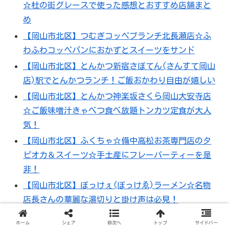
☆杜の街グレースで使った感想とおすすめ店舗まと
め
【岡山市北区】つむぎコッペブランチ北長瀬店☆ふ
わふわコッペパンにおかずとスイーツをサンド
【岡山市北区】とんかつ新宿さぼてん(さんすて岡山
店)駅でとんかつランチ！ご飯おかわり自由が嬉しい
【岡山市北区】とんかつ神楽坂さくら岡山大安寺店
☆ご飯味噌汁きゃべつ食べ放題トンカツ定食が大人
気！
【岡山市北区】ふくちゃ☆備中高松お茶専門店のタ
ピオカ＆スイーツ☆手土産にフレーバーティーを是
非！
【岡山市北区】ぼっけぇ(ぼっけゑ)ラーメン☆名物
店長さんの華麗な湯切りと掛け声は必見！
【岡山市北区】ぼんち☆北区白石のコスパ抜群中華
ホーム
シェア
目次へ
トップ
サイドバー