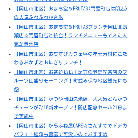
【岡山市北区】おまち堂＆FRUTAS(問屋町店は閉店）
の人気ふわふわかき氷
【岡山市北区】おまち堂＆FRUTASブランチ岡山北長
瀬店☆問屋町店と統合！ランチメニューもできた人
気かき氷店
【岡山市北区】おむすびカフェ昼の星☆素材にこだ
わるおかずとおにぎりランチ！
【岡山市北区】お茶処ねね｜足守の老舗喫茶店のフ
ルーツ山盛りモーニング！町並み保存地区観光にも
◎
【岡山市北区】かつや岡山久米店｜大人気とんかつ
チェーンが7/18新オープン！開店記念セール21日ま
で実施中
【岡山市北区】からふね屋CAFE☆さんすてでドデカ
パフェ！種類も豊富で可愛いのでおすすめ