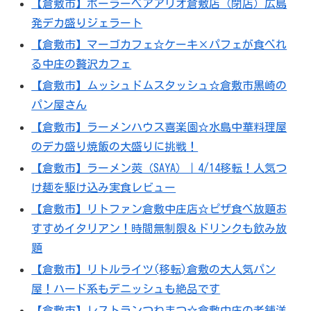
【倉敷市】ポーラーベアアリオ倉敷店（閉店）広島
発デカ盛りジェラート
【倉敷市】マーゴカフェ☆ケーキ×パフェが食べれ
る中庄の贅沢カフェ
【倉敷市】ムッシュドムスタッシュ☆倉敷市黒崎の
パン屋さん
【倉敷市】ラーメンハウス喜楽園☆水島中華料理屋
のデカ盛り焼飯の大盛りに挑戦！
【倉敷市】ラーメン莢（SAYA）｜4/14移転！人気つ
け麺を駆け込み実食レビュー
【倉敷市】リトファン倉敷中庄店☆ピザ食べ放題お
すすめイタリアン！時間無制限＆ドリンクも飲み放
題
【倉敷市】リトルライツ(移転)倉敷の大人気パン
屋！ハード系もデニッシュも絶品です
【倉敷市】レストランつねまつ☆倉敷中庄の老舗洋