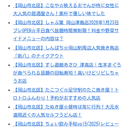
【岡山市北区】こなや☆映えるおでんが特に女性に
大人気の居酒屋さん！素朴で優しい味でした
【岡山市北区】しゃぶ葉 岡山津島店2026年1月23日
プレOPEN☆平日食べ放題時間無制限！料金や野菜サ
イドメニューの内容は？
【岡山市北区】しんぱち☆岡山駅周辺人気焼き鳥店
「新八」のテイクアウト
【岡山市北区】すし遊館あさひ 津高店｜生本まぐろ
が食べられる話題の回転寿司！高いけどリピしちゃ
うお店
【岡山市北区】たこつぐ☆足守駅のたこ焼き屋！ト
ロトロふんわり！予約がおすすめの人気店
【岡山市北区】たぬき屋☆昼時は常に行列！大元水
道局近くの人気セルフうどん店！
【岡山市北区】ちょい飲み手帖vol5(2025)レビュー