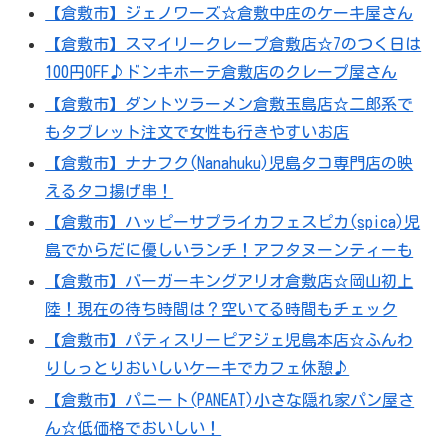
【倉敷市】ジェノワーズ☆倉敷中庄のケーキ屋さん
【倉敷市】スマイリークレープ倉敷店☆7のつく日は
100円OFF♪ドンキホーテ倉敷店のクレープ屋さん
【倉敷市】ダントツラーメン倉敷玉島店☆二郎系で
もタブレット注文で女性も行きやすいお店
【倉敷市】ナナフク(Nanahuku)児島タコ専門店の映
えるタコ揚げ串！
【倉敷市】ハッピーサプライカフェスピカ(spica)児
島でからだに優しいランチ！アフタヌーンティーも
【倉敷市】バーガーキングアリオ倉敷店☆岡山初上
陸！現在の待ち時間は？空いてる時間もチェック
【倉敷市】パティスリーピアジェ児島本店☆ふんわ
りしっとりおいしいケーキでカフェ休憩♪
【倉敷市】パニート(PANEAT)小さな隠れ家パン屋さ
ん☆低価格でおいしい！