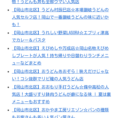
物！うどんも丼も全部ウマい人気店
【岡山市北区】うどん村辰巳店☆本場讃岐うどんの
人気セルフ店！岡山で一番讃岐うどんの味に近いか
も！
【岡山市北区】うれしい野菜LASORA☆エブリィ津高
でカレー＆パスタ
【岡山市北区】えびめしや万成店☆岡山名物えびめ
しプレートが人気！持ち帰りや日替わりランチメニ
ューなどまとめ
【岡山市北区】おうどんあおぞら｜映えだけじゃな
い！コシ抜群でリピ確の人気うどん店
【岡山市北区】おおもり手打うどん☆備中高松の人
気店！大盛りすり鉢肉うどんが癖になる味 I 夏は裏
メニューもおすすめ
【岡山市北区】おかやま工房リエゾン☆パンの種類
もお客さんも多い人気パン屋さん