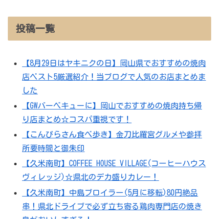
投稿一覧
【8月29日はヤキニクの日】岡山県でおすすめの焼肉
店ベスト5厳選紹介！当ブログで人気のお店まとめま
した
【GWバーベキューに】岡山でおすすめの焼肉持ち帰
り店まとめ☆コスパ重視です！
【こんぴらさん食べ歩き】金刀比羅宮グルメや参拝
所要時間と御朱印
【久米南町】COFFEE HOUSE VILLAGE(コーヒーハウス
ヴィレッジ)☆県北のデカ盛りカレー！
【久米南町】中島ブロイラー(5月に移転)80円絶品
串！県北ドライブで必ず立ち寄る鶏肉専門店の焼き