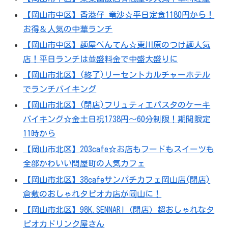
【岡山市中区】香港仔 竜沙☆平日定食1180円から！
お得＆人気の中華ランチ
【岡山市中区】麺屋べんてん☆東川原のつけ麺人気
店！平日ランチは並盛料金で中盛大盛りに
【岡山市北区】(終了)リーセントカルチャーホテル
でランチバイキング
【岡山市北区】(閉店)フリュティエパスタのケーキ
バイキング☆金土日祝1738円～60分制限！期間限定
11時から
【岡山市北区】203cafe☆お店もフードもスイーツも
全部かわいい問屋町の人気カフェ
【岡山市北区】38cafeサンパチカフェ岡山店(閉店)
倉敷のおしゃれタピオカ店が岡山に！
【岡山市北区】98K.SENNARI（閉店）超おしゃれなタ
ピオカドリンク屋さん