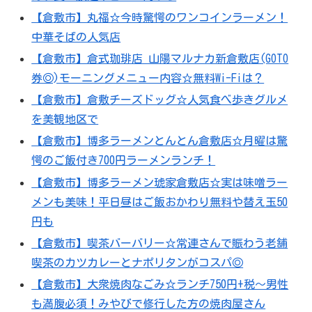
【倉敷市】丸福☆今時驚愕のワンコインラーメン！
中華そばの人気店
【倉敷市】倉式珈琲店 山陽マルナカ新倉敷店(GOTO
券◎)モーニングメニュー内容☆無料Wi-Fiは？
【倉敷市】倉敷チーズドッグ☆人気食べ歩きグルメ
を美観地区で
【倉敷市】博多ラーメンとんとん倉敷店☆月曜は驚
愕のご飯付き700円ラーメンランチ！
【倉敷市】博多ラーメン琥家倉敷店☆実は味噌ラー
メンも美味！平日昼はご飯おかわり無料や替え玉50
円も
【倉敷市】喫茶バーバリー☆常連さんで賑わう老舗
喫茶のカツカレーとナポリタンがコスパ◎
【倉敷市】大衆焼肉なごみ☆ランチ750円+税～男性
も満腹必須！みやびで修行した方の焼肉屋さん