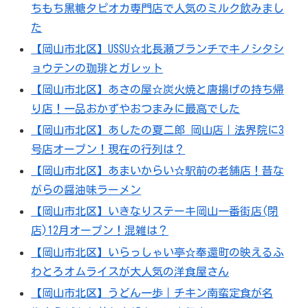
ちもち黒糖タピオカ専門店で人気のミルク飲みまし
た
【岡山市北区】USSU☆北長瀬ブランチでキノシタシ
ョウテンの珈琲とガレット
【岡山市北区】あさの屋☆炭火焼と唐揚げの持ち帰
り店！一品おかずやおつまみに最高でした
【岡山市北区】あしたの夏二郎 岡山店｜法界院に3
号店オープン！現在の行列は？
【岡山市北区】あまいからい☆駅前の老舗店！昔な
がらの醤油味ラーメン
【岡山市北区】いきなりステーキ岡山一番街店(閉
店)12月オープン！混雑は？
【岡山市北区】いらっしゃい亭☆奉還町の映えるふ
わとろオムライスが大人気の洋食屋さん
【岡山市北区】うどん一歩｜チキン南蛮定食が名