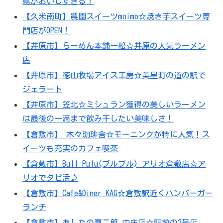
鳥がおいしすぎる！
【久米南町】農園スイーツmoimo☆焼き芋スイーツ専
門店がOPEN！
【井原市】らーめん本舗一松☆井原の人気ラーメン
店
【井原市】徳山牧場アイス工房☆美星町の道の駅で
ジェラート
【井原市】笠北☆ミシュラン獲得の美しいラーメン
は最後の一滴まで飲み干したい美味しさ！
【倉敷市】 木々珈琲舎☆モーニングが特に人気！ス
イーツも充実のカフェ喫茶
【倉敷市】Bull Pulu(ブルプル) アリオ倉敷店☆ア
リオでタピ活♪
【倉敷市】Cafe&Diner KAG☆倉敷駅近くハンバーガー
ランチ
【倉敷市】あしたの夏二郎 中庄店☆駅前の2号店