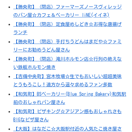
【勝央町】（閉店）ファーマーズノースヴィレッジ
のパン屋☆カフェ＆ベーカリー IiNE(イイネ)
【勝央町】（閉店）定食屋めしどき☆お得な唐揚げ
ランチ
【勝央町】（閉店）手打ちうどんはまだや☆ファミ
リーにお勧めうどん屋さん
【勝央町】（閉店）滝川ホルモン店☆行列の絶えな
い鉄板ホルモン焼き
【吉備中央町】宮木牧場☆生でもおいしい超超美味
とうもろこし！遠方から遥々求めるファン多数
【和気町】BSベーカリー(Blue Spring Bakery)和気駅
前のおしゃれパン屋さん
【和気町】ピザキング☆アジアン感もおしゃれさも
BIGなピザ屋さん
【大阪】はなだこ☆大阪駅付近の人気たこ焼き屋さ