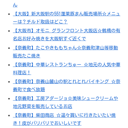
ん
【大阪】新大阪駅の551蓬莱豚まん販売場所☆メニュ
ーは？チルド取扱はどこ？
【大阪市】オモニ グランフロント大阪店☆鶴橋の有
名店お好み焼きを大阪駅すぐ近くで
【奈義町】たこやきももちゃん☆奈義町津山等移動
販売たこ焼き
【奈義町】中華レストランちゅー ☆地元の人気中華
料理店！
【奈義町】奈義山麓山の駅とれとれバイキング ☆奈
義町で食べ放題
【奈義町】工房アダージョ☆美味シュークリームや
地元野菜を販売しているお店
【奈義町】柴田商店 ☆遥々買いに行きたいたい焼
き！皮がパリパリでおいしいです