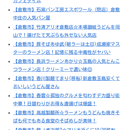
カフェタイム
【倉敷市】石窯パン工房エスポワール（閉店）倉敷
中庄の人気パン屋
【倉敷市】竹清アリオ倉敷店☆本場讃岐うどんを岡
山で！揚げたて天ぷらも外せない人気店
【倉敷市】豚そばあゆ武(朝ラーは土日)成瀬家マス
ターのラーメン店！記憶に残る中毒性がヤバい
【倉敷市】長浜ラーメンあかり☆玉島の人気とんこ
つラーメン店！クリーミーで濃い味◎
【倉敷市】香川製麺てまり(移転)新倉敷玉島安くて
おいしいうどん屋さん
【倉敷市】香雲☆孤独のグルメを匂わすデカ盛り街
中華！日替わりがお得＆唐揚げは爆盛！
【倉敷市】高越製麺所☆ラーメンもうどんも焼きそ
ばも何でもある食堂のそばめしが美味！
【倉敷市】麺ノ虎次郎Z☆アリオ近くに10/30移転