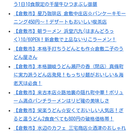
う1日10食限定の千屋牛ひつまぶし御膳
【倉敷市】星乃珈琲店 倉敷中庄店☆パンケーキモー
ニング450円～！デザートもおいしい喫茶店
【倉敷市】朝ラーメン 浜堂六九(はまんどろっ
く)10/6OPEN！新倉敷で上品ないりこラーメン！
【倉敷市】本格手打ちうどんとも作☆倉敷二子のう
どん屋さん
【倉敷市】本格讃岐うどん瀬戸の香（閉店）真備町
に実力派うどん店発見！もっちり麺がおいしい＆海
老天は必食！
【倉敷市】来古本店☆路地裏の隠れ町中華！ボリュ
ーム満点パンチラーメンはリピ確の美味しさ
【倉敷市】栄楽うどん☆安くておいしい人気店！ざ
ると温うどん2食食べても800円の破格価格帯！
【倉敷市】水辺のカフェ 三宅商店☆酒津のおしゃれ