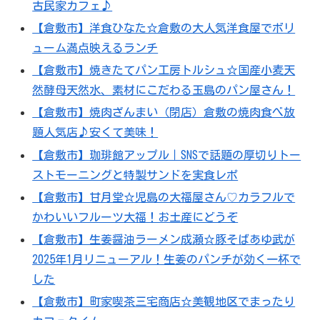
古民家カフェ♪
【倉敷市】洋食ひなた☆倉敷の大人気洋食屋でボリ
ューム満点映えるランチ
【倉敷市】焼きたてパン工房トルシュ☆国産小麦天
然酵母天然水、素材にこだわる玉島のパン屋さん！
【倉敷市】焼肉ざんまい（閉店）倉敷の焼肉食べ放
題人気店♪安くて美味！
【倉敷市】珈琲館アップル｜SNSで話題の厚切りトー
ストモーニングと特製サンドを実食レポ
【倉敷市】甘月堂☆児島の大福屋さん♡カラフルで
かわいいフルーツ大福！お土産にどうぞ
【倉敷市】生姜醤油ラーメン成瀬☆豚そばあゆ武が
2025年1月リニューアル！生姜のパンチが効く一杯で
した
【倉敷市】町家喫茶三宅商店☆美観地区でまったり