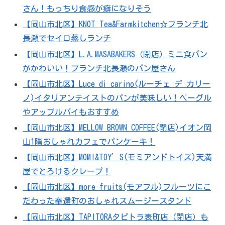
さん！もっちり食感が癖になりそう
【岡山市北区】KNOT Tea&Farmkitchen☆ブランチ北
長瀬でセイロ蒸しランチ
【岡山市北区】L.A.MASABAKERS（閉店）ミニ食パン
がかわいい！ブランチ北長瀬のパン屋さん
【岡山市北区】Luce di carino(ルーチェ デ カリー
ノ)イタリアンテイストのパンが美味しい！ベーグル
やアップルパイもおすすめ
【岡山市北区】MELLOW BROWN COFFEE(閉店)イオン岡
山1階おしゃれカフェでパンケーキ！
【岡山市北区】MOMI&TOY’S(モミアンドトイズ)天満
屋でとろけるクレープ！
【岡山市北区】more fruits(モアフル)フルーツにこ
だわった奉還町のおしゃれスムージースタンド
【岡山市北区】TAPITORAタピトラ表町店（閉店）も