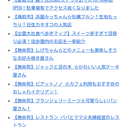
OPEN！駐車場有でアクセス良くなりました
【備前市】浜屋みっちゃん☆牡蠣プルン！生地もっ
ちり！日生カキオコの人気店
【出雲大社食べ歩きマップ】スイーツ多すぎて目移
り必須！徒歩圏内のお店を一挙紹介
【勝央町】しげちゃん☆どのメニューも美味しそう
なお好み焼き屋さん
【勝央町】ジャックと豆の木 ☆かわいい人気ケーキ
屋さん
【勝央町】ピアットノノ ☆カフェ利用もおすすめの
おしゃれイタリアン！
【勝央町】ブランジェリーミーツ☆可愛らしいパン
屋さん！
【勝央町】レストラン パパとママ☆夫婦経営のレス
トラン