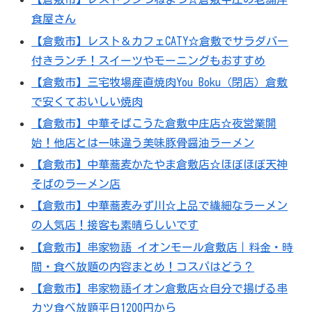
食屋さん
【倉敷市】レスト＆カフェCATY☆倉敷でサラダバー
付きランチ！スイーツやモーニングもおすすめ
【倉敷市】三宅牧場産直焼肉You Boku（閉店）倉敷
で安くておいしい焼肉
【倉敷市】中華そばこうた倉敷中庄店☆夜営業開
始！他店とは一味違う美味豚骨醤油ラーメン
【倉敷市】中華蕎麦かたやま倉敷店☆ほぼほぼ天神
そばのラーメン店
【倉敷市】中華蕎麦みず川☆上品で繊細なラーメン
の人気店！接客も素晴らしいです
【倉敷市】串家物語 イオンモール倉敷店｜料金・時
間・食べ放題の内容まとめ！コスパはどう？
【倉敷市】串家物語イオン倉敷店☆自分で揚げる串
カツ食べ放題平日1200円から