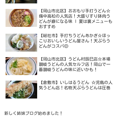
【岡山市北区】おおもり手打うどん☆
備中高松の人気店！大盛りすり鉢肉う
どんが癖になる味 I 夏は裏メニューも
おすすめ
【総社市】手打ちうどんあかぎ☆ほっ
こりおいしいうどん屋さん！天ぷらう
どんがコスパ◎
【岡山市北区】うどん村辰巳店☆本場
讃岐うどんの人気セルフ店！岡山で一
番讃岐うどんの味に近いかも！
【倉敷市】いしはるうどん ☆児島の人
気うどん店！名物天ぷらうどんは圧巻
新しく姉妹ブログ始めました！