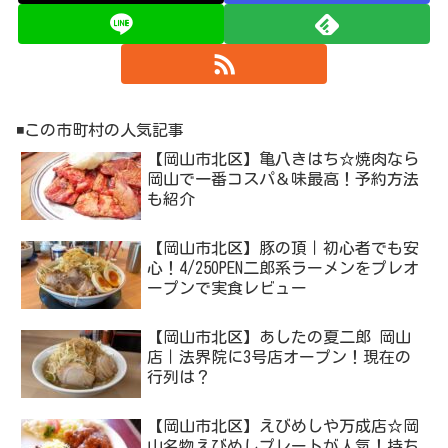
◾️この市町村の人気記事
【岡山市北区】亀八きはち☆焼肉なら
岡山で一番コスパ＆味最高！予約方法
も紹介
【岡山市北区】豚の頂｜初心者でも安
心！4/25OPEN二郎系ラーメンをプレオ
ープンで実食レビュー
【岡山市北区】あしたの夏二郎 岡山
店｜法界院に3号店オープン！現在の
行列は？
【岡山市北区】えびめしや万成店☆岡
山名物えびめしプレートが人気！持ち