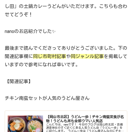
し田」の土鍋カレーうどんがいただけます。こちらも合わ
せてどうぞ！
nanoのお店紹介でした✨
最後まで読んでくださってありがとうございました。下の
関連記事欄に
同じ市町村記事
や
同ジャンル記事
を掲載して
いますので参考になれば幸いです。
【関連記事】
チキン南蛮セットが人気のうどん屋さん
【岡山市北区】うどん一歩｜チキン南蛮定食が名
物！うどんも丼も全部ウマい人気店
こんにちは、nanoです！ 今日のブログは岡山市北区・吉備
津彦神社のすぐ近くにある人気うどん店「うどん一歩」を
ご紹介します。 うどん一歩は「うどん屋さんなのにチキン