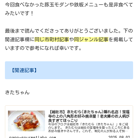
今回食べなかった豚玉モダンや鉄板メニューも是非食べて
みたいです！
最後まで読んでくださってありがとうございました。下の
関連記事欄に
同じ市町村記事
や
同ジャンル記事
を掲載して
いますので参考になれば幸いです。
【関連記事】
きたちゃん
【総社市】きたむら(きたちゃん)隠れ名店！宝福
寺の上の八角形お好み焼き屋！老夫婦のお人柄が
良すぎてほっこり
今日のブログは総社市「きたむら（きたちゃん）」をご紹
介します。 きたむらは総社の宝福寺を登ったところにある
お好み焼きやさんです。これぞ、地元の人が知る人ぞ知る
名店！ 小さい頃からこちらのお好み焼きを食べているので
nano-gourmetlabo.com
2025.08.02
すが、私にとってはまさにおば...