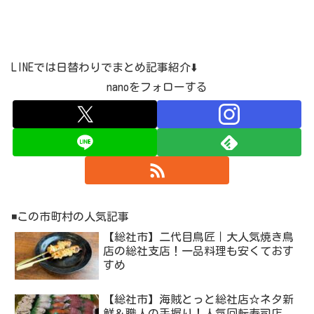
LINEでは日替わりでまとめ記事紹介⬇️
nanoをフォローする
◾️この市町村の人気記事
【総社市】二代目鳥匠｜大人気焼き鳥
店の総社支店！一品料理も安くておす
すめ
【総社市】海賊とっと総社店☆ネタ新
鮮＆職人の手握り！人気回転寿司店