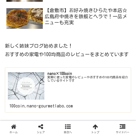
【倉敷市】お好み焼きひらたや本店☆
広島府中焼きを鉄板とヘラで！一品メ
ニューも充実
新しく姉妹ブログ始めました！
おすすめの家電や100均商品のレビューをまとめています
nano×100coin
実際に使った家電のレビューやおすすめの100均商品を紹介
しているサイトです
100coin.nano-gourmetlabo.com
総社市
お好み焼き
ホーム
シェア
目次へ
トップ
サイドバー