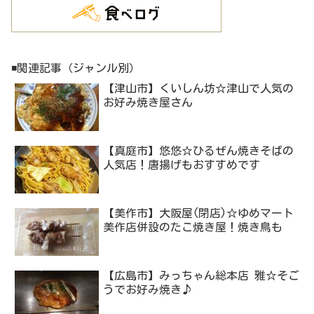
◾️関連記事（ジャンル別）
【津山市】くいしん坊☆津山で人気の
お好み焼き屋さん
【真庭市】悠悠☆ひるぜん焼きそばの
人気店！唐揚げもおすすめです
【美作市】大阪屋(閉店)☆ゆめマート
美作店併設のたこ焼き屋！焼き鳥も
【広島市】みっちゃん総本店 雅☆そご
うでお好み焼き♪