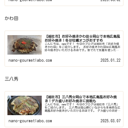
かわ田
【総社市】お好み焼きかわ田☆岡山で本格広島風
お好み焼き！冬は牡蠣オコがおすすめ
こんにちは、nanoです！ 今日のブログは総社市「お好み焼
きかわ田」をご紹介します。 お好み焼きかわ田は広島風お
好み焼きがいただけるお店です。茹でたて生麺を使ったモ
ダン焼きは絶品ですよ。 総社で広島風お好み焼き「お好み
焼きかわ田」 お好み焼...
nano-gourmetlabo.com
2025.01.22
三八秀
【総社市】三八秀☆岡山で本格広島風お好み焼
き！デカ盛りお好み焼きに挑戦も
こんにちは、nanoです！ 今日のブログは総社市「三八秀」
をご紹介します。 三八秀は岡山県にいながらも本格的な広
島風お好み焼きがいただけるお店です。 デカ盛りのお好み
焼きもあるので気になる方はチャレンジしてみてはいかが
でしょうか。 岡山（総...
nano-gourmetlabo.com
2025.03.07