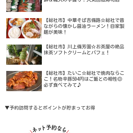
【総社市】中華そば吉備路☆総社で昔
ながらの懐かし醤油ラーメン！自家製
麺が美味！
【総社市】川上備芳園☆お茶屋の絶品
抹茶ソフトクリームとパフェ！
【総社市】たいこ☆総社で焼肉ならこ
こ！名物辛豚594円はご飯との相性◎
必ず食べてみて♪
▼予約訪問するとポイントが貯まってお得