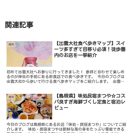
関連記事
【出雲大社食べ歩きマップ】スイ
県外
ーツ多すぎて目移り必須！徒歩圏
内のお店を一挙紹介
初めて出雲大社へお参りに行ってきました！ 参拝と合わせて楽しめ
るのが神社の手前にある飲食店での食べ歩きです。 今日のブログは
出雲大社から歩いて行ける食べ歩きマップをご紹介します。 出雲大
社食べ歩きマップ☆出雲巻とたい焼きアイスがおすすめ 出...
【島根県】味処民宿まつや☆コス
県外
パ良すぎ海鮮づくし定食と宿泊レ
ビュー
今日のブログは島根県にあるお店「味処・民宿まつや」についてご紹
介します。 味処・民宿まつやは新鮮な海の幸をたっぷり堪能できる