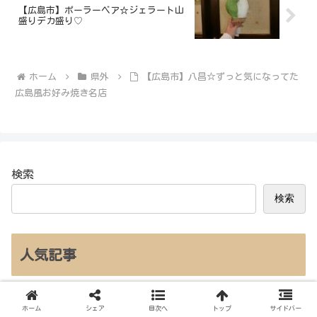
【広島市】ポーラーベア☆ジェラート山
盛りデカ盛り♡
ホーム
県外
【広島市】八昌☆ずっと気になってた
広島風お好み焼き名店
検索
検索
人気記事
【鳥取】水木しげるロード食べ歩きグ
ホーム
シェア
目次へ
トップ
サイドバー
ルメまとめ☆鬼太郎にちなんだ食べ物