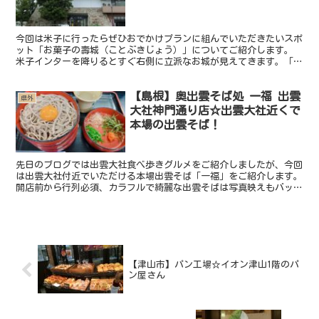
今回は米子に行ったらぜひおでかけプランに組んでいただきたいスポ
ット「お菓子の壽城（ことぶきじょう）」についてご紹介します。
米子インターを降りるとすぐ右側に立派なお城が見えてきます。「お
城見学ができるのかな？」と思いきや、こちらではいろんな...
【島根】奥出雲そば処 一福 出雲
県外
大社神門通り店☆出雲大社近くで
本場の出雲そば！
先日のブログでは出雲大社食べ歩きグルメをご紹介しましたが、今回
は出雲大社付近でいただける本場出雲そば「一福」をご紹介します。
開店前から行列必須、カラフルで綺麗な出雲そばは写真映えもバッチ
リですよ。 出雲大社付近で本場の出雲そば「奥出雲そば...
【津山市】パン工場☆イオン津山1階のパ
ン屋さん