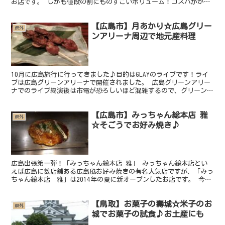
お店です。 しかも値段の割にものすごいボリューム！コスパがかな
り良いです。 まつやは民宿もされているので宿泊もできる...
【広島市】月あかり☆広島グリー
県外
ンアリーナ周辺で地元産料理
10月に広島旅行に行ってきました♪目的はGLAYのライブです！ライ
ブは広島グリーンアリーナで開催されました。 広島グリーンアリー
ナでのライブ終演後は市電が恐ろしいほど混雑するので、グリーンア
リーナから歩いて行ける場所で打ち上げができないかな...
【広島市】みっちゃん総本店 雅
県外
☆そごうでお好み焼き♪
広島出張第一弾！「みっちゃん総本店 雅」 みっちゃん総本店とい
えば広島に数店舗ある広島風お好み焼きの有名人気店ですが、「みっ
ちゃん総本店 雅」は2014年の夏に新オープンしたお店です。 今回
はそごうにオープンした「みっちゃん総本店 雅」につ...
【鳥取】お菓子の壽城☆米子のお
県外
城でお菓子の試食♪お土産にも