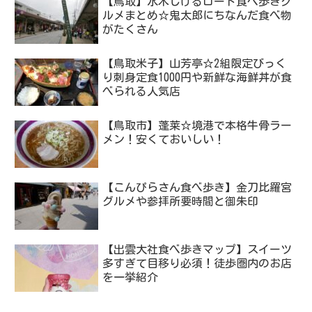
【鳥取】水木しげるロード食べ歩きグ
ルメまとめ☆鬼太郎にちなんだ食べ物
がたくさん
【鳥取米子】山芳亭☆2組限定びっく
り刺身定食1000円や新鮮な海鮮丼が食
べられる人気店
【鳥取市】蓬莱☆境港で本格牛骨ラー
メン！安くておいしい！
【こんぴらさん食べ歩き】金刀比羅宮
グルメや参拝所要時間と御朱印
【出雲大社食べ歩きマップ】スイーツ
多すぎて目移り必須！徒歩圏内のお店
を一挙紹介