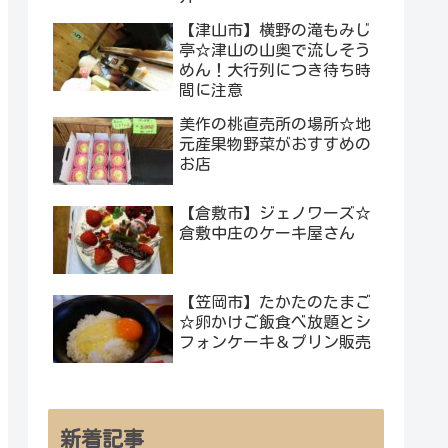
【津山市】横野の滝もみじ
亭☆津山の山奥で流しそう
めん！大行列につき待ち時
間に注意
美作の桃直売所の場所☆地
元産果物野菜がおすすめの
お店
【倉敷市】ジェノワーズ☆
倉敷中庄のケーキ屋さん
【笠岡市】たかたのたまご
☆卵かけご飯食べ放題とシ
フォンケーキ＆プリン販売
新着記事