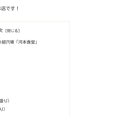
お店です！
次
の超穴場「河本食堂」
盛り）
り）