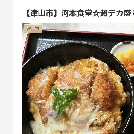
【津山市】河本食堂☆超デカ盛
津山市