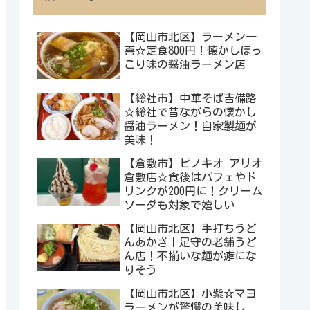
【岡山市北区】ラーメン一
喜☆定食800円！懐かしほっ
こり味の醤油ラーメン店
【総社市】中華そば吉備路
☆総社で昔ながらの懐かし
醤油ラーメン！自家製麺が
美味！
【倉敷市】ピノキオ アリオ
倉敷店☆食後はパフェやド
リンクが200円に！クリーム
ソーダも対象で嬉しい
【岡山市北区】手打ちうど
んあかぎ｜足守の老舗うど
ん店！不揃いな麺が癖にな
りそう
【岡山市北区】小紫☆マヨ
ラーメンが驚愕の美味し