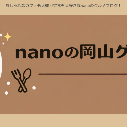
おしゃれなカフェも大盛り定食も大好きなnanoのグルメブログ！