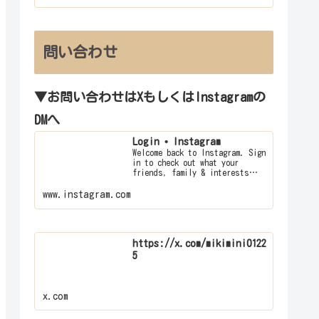
問い合わせ
▼お問い合わせはXもしくはInstagramの
DMへ
Login • Instagram
Welcome back to Instagram. Sign
in to check out what your
friends, family & interests
have been capturing & sharing
arou…
www.instagram.com
https://x.com/mikimini0122
5
x.com