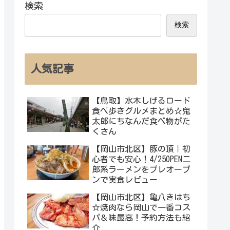
検索
検索
人気記事
【鳥取】水木しげるロード
食べ歩きグルメまとめ☆鬼
太郎にちなんだ食べ物がた
くさん
【岡山市北区】豚の頂｜初
心者でも安心！4/25OPEN二
郎系ラーメンをプレオープ
ンで実食レビュー
【岡山市北区】亀八きはち
☆焼肉なら岡山で一番コス
パ＆味最高！予約方法も紹
介