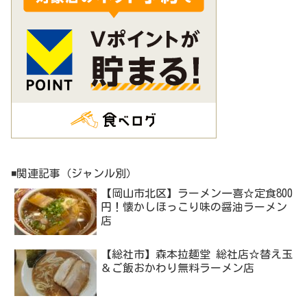
◾️関連記事（ジャンル別）
【岡山市北区】ラーメン一喜☆定食800
円！懐かしほっこり味の醤油ラーメン
店
【総社市】森本拉麺堂 総社店☆替え玉
＆ご飯おかわり無料ラーメン店