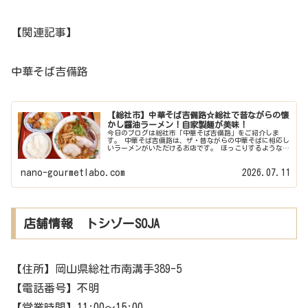
【関連記事】
中華そば吉備路
【総社市】中華そば吉備路☆総社で昔ながらの懐
かし醤油ラーメン！自家製麺が美味！
今日のブログは総社市「中華そば吉備路」をご紹介しま
す。 中華そば吉備路は、ザ・昔ながらの中華そばに相応し
いラーメンがいただけるお店です。 ほっこりするような昔
ながらの中華そばが食べたいときによく利用させてもらっ
ています。 なんとなく癖になっ...
nano-gourmetlabo.com
2026.07.11
店舗情報 トシゾーSOJA
【住所】岡山県総社市南溝手389-5
【電話番号】不明
【営業時間】11:00〜15:00