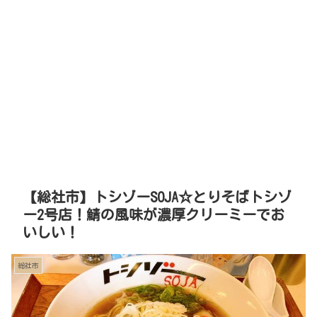
【総社市】トシゾーSOJA☆とりそばトシゾ
ー2号店！鯖の風味が濃厚クリーミーでお
いしい！
総社市