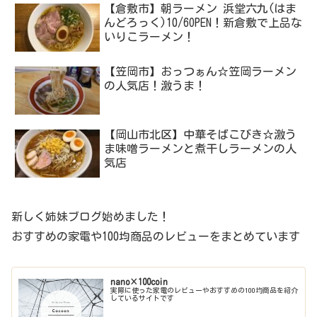
【倉敷市】朝ラーメン 浜堂六九(はま
んどろっく)10/6OPEN！新倉敷で上品な
いりこラーメン！
【笠岡市】おっつぁん☆笠岡ラーメン
の人気店！激うま！
【岡山市北区】中華そばこびき☆激う
ま味噌ラーメンと煮干しラーメンの人
気店
新しく姉妹ブログ始めました！
おすすめの家電や100均商品のレビューをまとめています
nano×100coin
実際に使った家電のレビューやおすすめの100均商品を紹介
しているサイトです