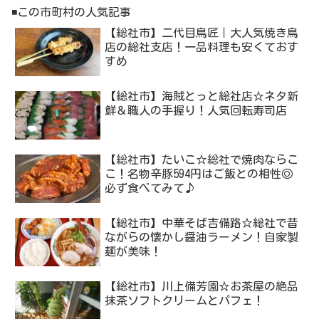
◾️この市町村の人気記事
【総社市】二代目鳥匠｜大人気焼き鳥
店の総社支店！一品料理も安くておす
すめ
【総社市】海賊とっと総社店☆ネタ新
鮮＆職人の手握り！人気回転寿司店
【総社市】たいこ☆総社で焼肉ならこ
こ！名物辛豚594円はご飯との相性◎
必ず食べてみて♪
【総社市】中華そば吉備路☆総社で昔
ながらの懐かし醤油ラーメン！自家製
麺が美味！
【総社市】川上備芳園☆お茶屋の絶品
抹茶ソフトクリームとパフェ！