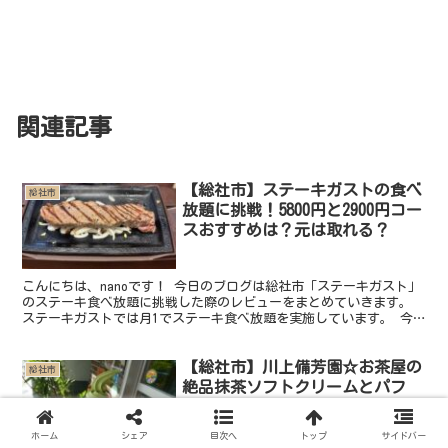
関連記事
【総社市】ステーキガストの食べ
総社市
放題に挑戦！5800円と2900円コー
スおすすめは？元は取れる？
こんにちは、nanoです！ 今日のブログは総社市「ステーキガスト」
のステーキ食べ放題に挑戦した際のレビューをまとめていきます。
ステーキガストでは月1でステーキ食べ放題を実施しています。 今
回挑戦したのは5800円の食べ放題コース。内容や感...
【総社市】川上備芳園☆お茶屋の
総社市
絶品抹茶ソフトクリームとパフ
ェ！
ホーム
シェア
目次へ
トップ
サイドバー