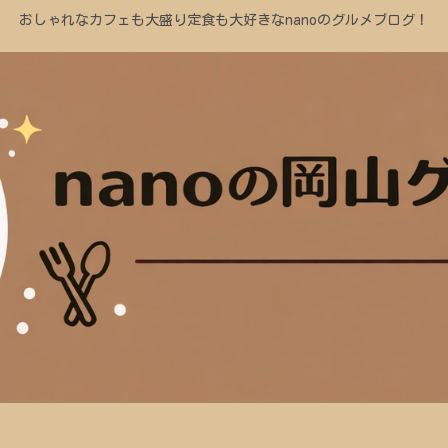
おしゃれなカフェも大盛り定食も大好きなnanoのグルメブログ！