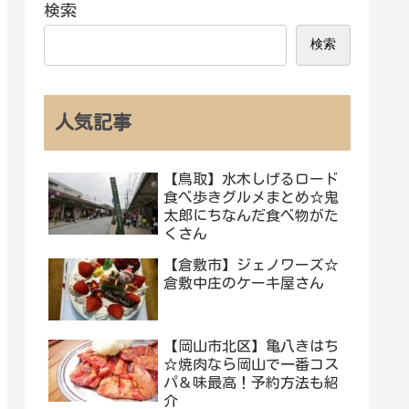
検索
検索
人気記事
【鳥取】水木しげるロード
食べ歩きグルメまとめ☆鬼
太郎にちなんだ食べ物がた
くさん
【倉敷市】ジェノワーズ☆
倉敷中庄のケーキ屋さん
【岡山市北区】亀八きはち
☆焼肉なら岡山で一番コス
パ＆味最高！予約方法も紹
介