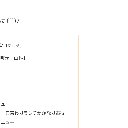
(^^)/
次
勝央町☆「山科」
ス
り
ニュー
ー 日替わりランチがかなりお得！
メニュー