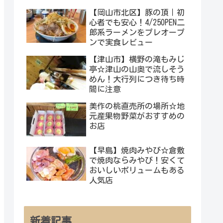
【岡山市北区】豚の頂｜初
心者でも安心！4/25OPEN二
郎系ラーメンをプレオープ
ンで実食レビュー
【津山市】横野の滝もみじ
亭☆津山の山奥で流しそう
めん！大行列につき待ち時
間に注意
美作の桃直売所の場所☆地
元産果物野菜がおすすめの
お店
【早島】焼肉みやび☆倉敷
で焼肉ならみやび！安くて
おいしいボリュームもある
人気店
新着記事