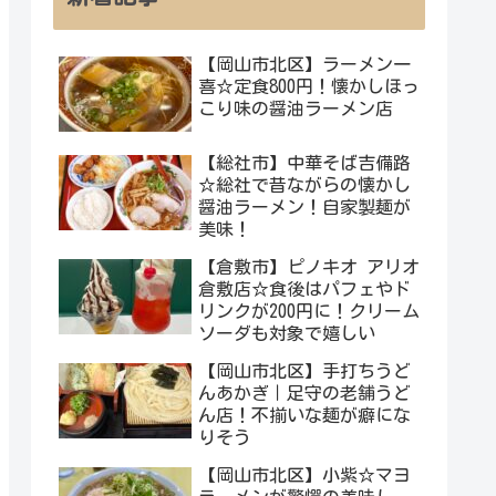
【岡山市北区】ラーメン一
喜☆定食800円！懐かしほっ
こり味の醤油ラーメン店
【総社市】中華そば吉備路
☆総社で昔ながらの懐かし
醤油ラーメン！自家製麺が
美味！
【倉敷市】ピノキオ アリオ
倉敷店☆食後はパフェやド
リンクが200円に！クリーム
ソーダも対象で嬉しい
【岡山市北区】手打ちうど
んあかぎ｜足守の老舗うど
ん店！不揃いな麺が癖にな
りそう
【岡山市北区】小紫☆マヨ