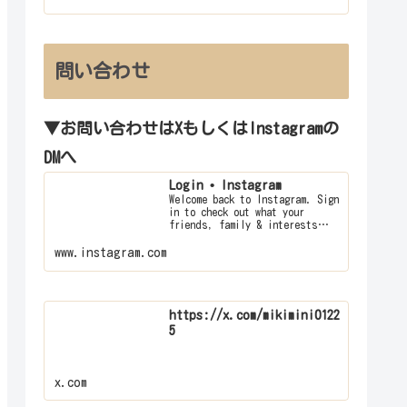
問い合わせ
▼お問い合わせはXもしくはInstagramの
DMへ
Login • Instagram
Welcome back to Instagram. Sign
in to check out what your
friends, family & interests
have been capturing & sharing
arou…
www.instagram.com
https://x.com/mikimini0122
5
x.com