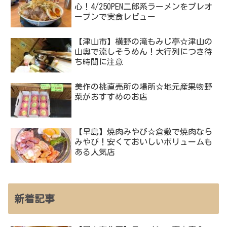
心！4/25OPEN二郎系ラーメンをプレオ
ープンで実食レビュー
【津山市】横野の滝もみじ亭☆津山の
山奥で流しそうめん！大行列につき待
ち時間に注意
美作の桃直売所の場所☆地元産果物野
菜がおすすめのお店
【早島】焼肉みやび☆倉敷で焼肉なら
みやび！安くておいしいボリュームも
ある人気店
新着記事