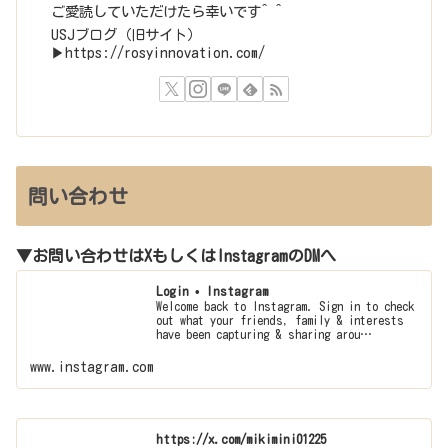
ご愛読していただけたら幸いです^ ^
USJブログ（旧サイト）
▶︎https://rosyinnovation.com/
問い合わせ
▼お問い合わせはXもしくはInstagramのDMへ
Login • Instagram
Welcome back to Instagram. Sign in to check
out what your friends, family & interests
have been capturing & sharing arou…
www.instagram.com
https://x.com/mikimini01225