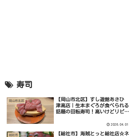
寿司
【岡山市北区】すし遊館あさひ
岡山市北区
津高店｜生本まぐろが食べられる
話題の回転寿司！高いけどリピし
ちゃうお店
2026.04.01
【総社市】海賊とっと総社店☆ネ
総社市