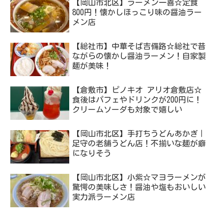
【岡山市北区】ラーメン一喜☆定食
800円！懐かしほっこり味の醤油ラー
メン店
【総社市】中華そば吉備路☆総社で昔
ながらの懐かし醤油ラーメン！自家製
麺が美味！
【倉敷市】ピノキオ アリオ倉敷店☆
食後はパフェやドリンクが200円に！
クリームソーダも対象で嬉しい
【岡山市北区】手打ちうどんあかぎ｜
足守の老舗うどん店！不揃いな麺が癖
になりそう
【岡山市北区】小紫☆マヨラーメンが
驚愕の美味しさ！醤油や塩もおいしい
実力派ラーメン店