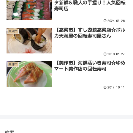
タ新鮮＆職人の手握り！人気回転
寿司店
2024.03.26
【高梁市】すし遊館高梁店☆ポル
高梁市
カ天満屋の回転寿司屋さん
2018.05.27
【美作市】海鮮活いき寿司☆ゆめ
美作市
マート美作店の回転寿司
2017.10.11
検索